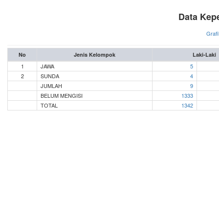
Data Kep
Grafi
No
Jenis Kelompok
Laki-Laki
1
JAWA
5
2
SUNDA
4
JUMLAH
9
BELUM MENGISI
1333
TOTAL
1342