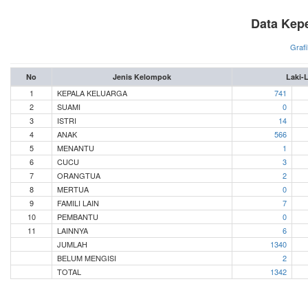
Data Kep
Grafi
No
Jenis Kelompok
Laki-L
1
KEPALA KELUARGA
741
2
SUAMI
0
3
ISTRI
14
4
ANAK
566
5
MENANTU
1
6
CUCU
3
7
ORANGTUA
2
8
MERTUA
0
9
FAMILI LAIN
7
10
PEMBANTU
0
11
LAINNYA
6
JUMLAH
1340
BELUM MENGISI
2
TOTAL
1342