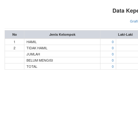
Data Kep
Grafi
No
Jenis Kelompok
Laki-Laki
1
HAMIL
0
2
TIDAK HAMIL
0
JUMLAH
0
BELUM MENGISI
0
TOTAL
0