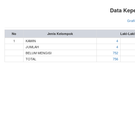
Data Kep
Grafi
No
Jenis Kelompok
Laki-Laki
1
KAWIN
4
JUMLAH
4
BELUM MENGISI
752
TOTAL
756