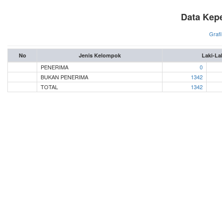
Data Kep
Grafi
No
Jenis Kelompok
Laki-La
PENERIMA
0
BUKAN PENERIMA
1342
TOTAL
1342