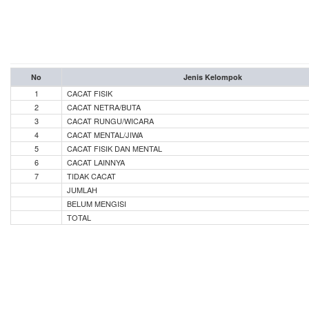
No
Jenis Kelompok
1
CACAT FISIK
2
CACAT NETRA/BUTA
3
CACAT RUNGU/WICARA
4
CACAT MENTAL/JIWA
5
CACAT FISIK DAN MENTAL
6
CACAT LAINNYA
7
TIDAK CACAT
JUMLAH
BELUM MENGISI
TOTAL