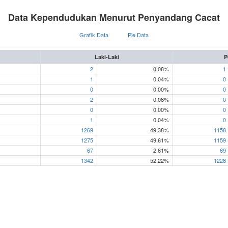
Data Kependudukan Menurut Penyandang Cacat
Grafik Data
Pie Data
Laki-Laki
P
2
0,08%
1
1
0,04%
0
0
0,00%
0
2
0,08%
0
0
0,00%
0
1
0,04%
0
1269
49,38%
1158
1275
49,61%
1159
67
2,61%
69
1342
52,22%
1228