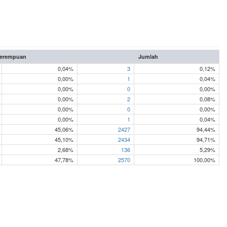
erempuan
Jumlah
0,04%
3
0,12%
0,00%
1
0,04%
0,00%
0
0,00%
0,00%
2
0,08%
0,00%
0
0,00%
0,00%
1
0,04%
45,06%
2427
94,44%
45,10%
2434
94,71%
2,68%
136
5,29%
47,78%
2570
100,00%