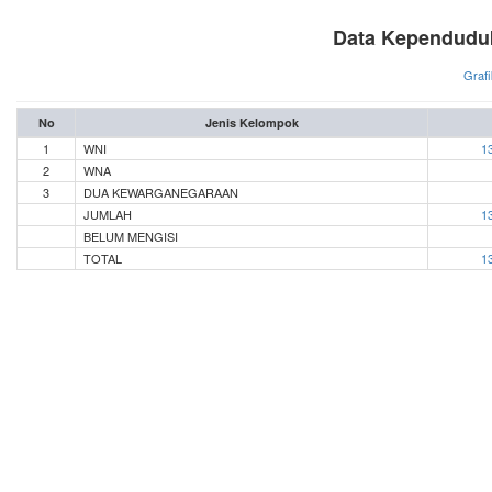
Data Kependudu
Grafi
No
Jenis Kelompok
1
WNI
1
2
WNA
3
DUA KEWARGANEGARAAN
JUMLAH
1
BELUM MENGISI
TOTAL
1