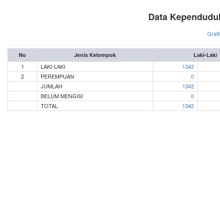
Data Kependuduk
Grafi
No
Jenis Kelompok
Laki-Laki
1
LAKI-LAKI
1342
2
PEREMPUAN
0
JUMLAH
1342
BELUM MENGISI
0
TOTAL
1342