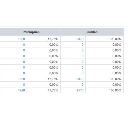
Perempuan
Jumlah
1228
47,78%
2570
100,00%
0
0,00%
0
0,00%
0
0,00%
0
0,00%
0
0,00%
0
0,00%
0
0,00%
0
0,00%
0
0,00%
0
0,00%
0
0,00%
0
0,00%
1228
47,78%
2570
100,00%
0
0,00%
0
0,00%
1228
47,78%
2570
100,00%