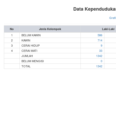
Data Kependudukan
Grafi
No
Jenis Kelompok
Laki-Laki
1
BELUM KAWIN
586
2
KAWIN
714
3
CERAI HIDUP
9
4
CERAI MATI
33
JUMLAH
1342
BELUM MENGISI
0
TOTAL
1342