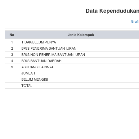
Data Kependudukan
Grafi
No
Jenis Kelompok
1
TIDAK/BELUM PUNYA
2
BPJS PENERIMA BANTUAN IURAN
3
BPJS NON PENERIMA BANTUAN IURAN
4
BPJS BANTUAN DAERAH
5
ASURANSI LAINNYA
JUMLAH
BELUM MENGISI
TOTAL