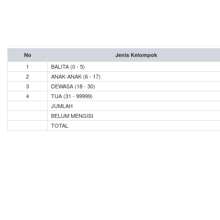
No
Jenis Kelompok
1
BALITA (0 - 5)
2
ANAK-ANAK (6 - 17)
3
DEWASA (18 - 30)
4
TUA (31 - 99999)
JUMLAH
BELUM MENGISI
TOTAL