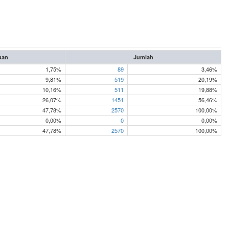
uan
Jumlah
1,75%
89
3,46%
9,81%
519
20,19%
10,16%
511
19,88%
26,07%
1451
56,46%
47,78%
2570
100,00%
0,00%
0
0,00%
47,78%
2570
100,00%