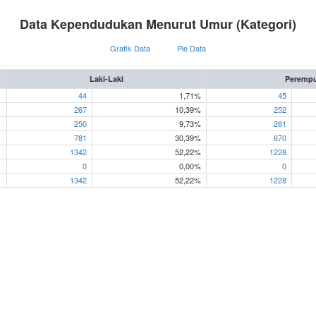
Data Kependudukan Menurut Umur (Kategori)
Grafik Data
Pie Data
Laki-Laki
Peremp
44
1,71%
45
267
10,39%
252
250
9,73%
261
781
30,39%
670
1342
52,22%
1228
0
0,00%
0
1342
52,22%
1228