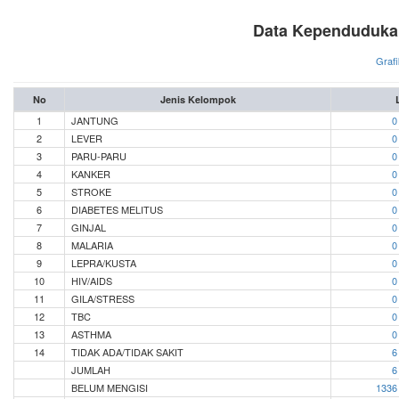
Data Kependuduka
Grafi
No
Jenis Kelompok
1
JANTUNG
0
2
LEVER
0
3
PARU-PARU
0
4
KANKER
0
5
STROKE
0
6
DIABETES MELITUS
0
7
GINJAL
0
8
MALARIA
0
9
LEPRA/KUSTA
0
10
HIV/AIDS
0
11
GILA/STRESS
0
12
TBC
0
13
ASTHMA
0
14
TIDAK ADA/TIDAK SAKIT
6
JUMLAH
6
BELUM MENGISI
1336